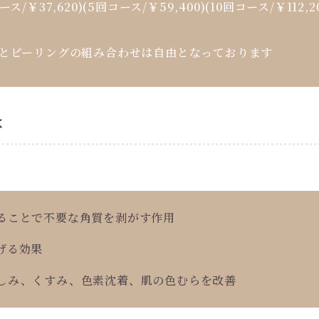
￥37,620)(5回コース/￥59,400)(10回コース/￥112
とピーリングの組み合わせは自由となっております
は
ることで不要な角質を剥がす作用
げる効果
、しみ、くすみ、色素沈着、肌の色むらを改善