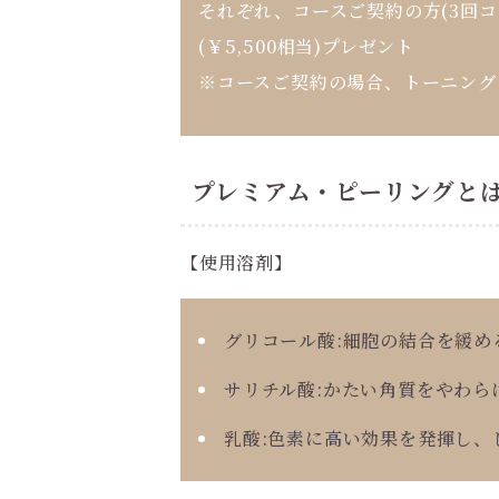
それぞれ、コースご契約の方(3回コース/
(￥5,500相当)プレゼント
※コースご契約の場合、トーニング
プレミアム・ピーリングと
【使用溶剤】
グリコール酸:細胞の結合を緩め
サリチル酸:かたい角質をやわら
乳酸:色素に高い効果を発揮し