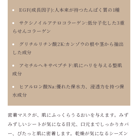
EGF(成長因子):人本来が持つたんぱく質の1種
サクシノイルアテロコラーゲン:低分子化した3重
らせんコラーゲン
グリチルリチン酸2K:カンゾウの根や茎から抽出
した成分
アセチルヘキサペプチド:肌にハリを与える整肌
成分
ヒアルロン酸Na:優れた保水力、浸透力を持つ保
水成分
密着マスクが、肌にふっくらうるおいを与えます。みず
みずしいシートが気になる目元、口元までしっかりカバ
ー、ぴたっと肌に密着します。乾燥が気になるシーズン