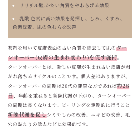
サリチル酸:かたい角質をやわらげる効果
乳酸:色素に高い効果を発揮し、しみ、くすみ、
色素沈着、肌の色むらを改善
ター
薬剤を用いて皮膚表面の古い角質を除去して肌の
ンオーバー(皮膚の生まれ変わり)を促す施術
。
ターンオーバーとは、新しい皮膚が生まれ古い皮膚が剥
がれ落ちるサイクルのことです。個人差はありますが、
約28
ターンオーバーの周期は20代の健康な方であれば
日
、年齢を重ねると新陳代謝が下がり、ターンオーバー
の周期は長くなります。ピーリングを定期的に行うこと
新陳代謝を促し
シミやしわの改善、ニキビの改善、毛
穴の詰まりの除去などに効果的です。