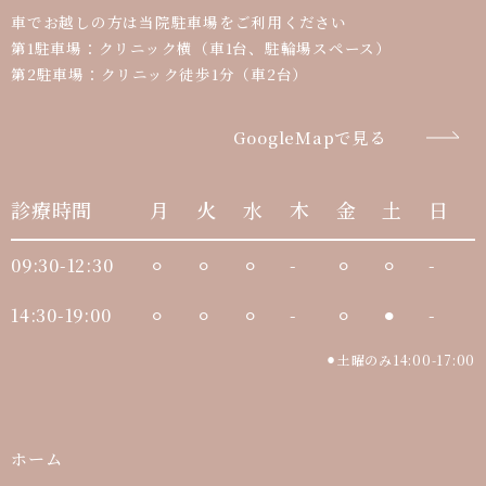
車でお越しの方は当院駐車場をご利用ください
第1駐車場：クリニック横（車1台、駐輪場スペース）
第2駐車場：クリニック徒歩1分（車2台）
GoogleMapで見る
診療時間
月
火
水
木
金
土
日
09:30-12:30
⚪︎
⚪︎
⚪︎
-
⚪︎
⚪︎
-
14:30-19:00
⚪︎
⚪︎
⚪︎
-
⚪︎
⚫︎
-
⚫︎土曜のみ14:00-17:00
ホーム