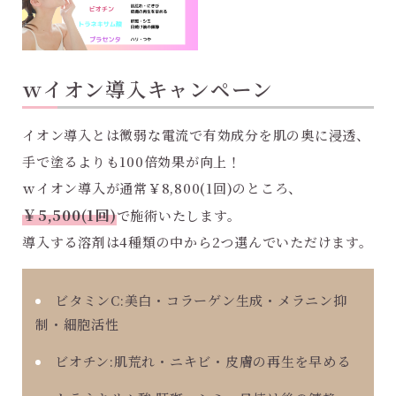
ｗイオン導入キャンペーン
イオン導入とは微弱な電流で有効成分を肌の奥に浸透、
手で塗るよりも100倍効果が向上！
ｗイオン導入が通常￥8,800(1回)のところ、
￥5,500(1回)
で施術いたします。
導入する溶剤は4種類の中から2つ選んでいただけます。
ビタミンC:美白・コラーゲン生成・メラニン抑
制・細胞活性
ビオチン:肌荒れ・ニキビ・皮膚の再生を早める