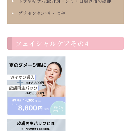
トラネキサム酸:肝斑・シミ・日焼け後の鎮静
プラセンタ:ハリ・つや
フェイシャルケアその4