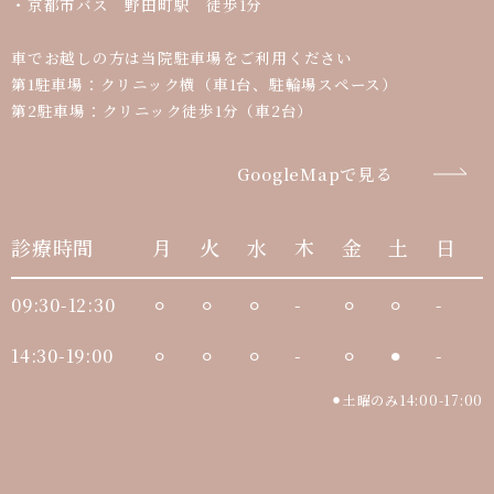
・京都市バス 野田町駅 徒歩1分
車でお越しの方は当院駐車場をご利用ください
第1駐車場：クリニック横（車1台、駐輪場スペース）
第2駐車場：クリニック徒歩1分（車2台）
GoogleMapで見る
診療時間
月
火
水
木
金
土
日
09:30-12:30
⚪︎
⚪︎
⚪︎
-
⚪︎
⚪︎
-
14:30-19:00
⚪︎
⚪︎
⚪︎
-
⚪︎
⚫︎
-
⚫︎土曜のみ14:00-17:00