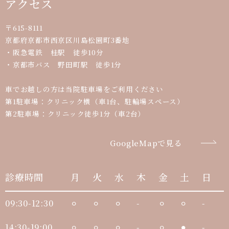
アクセス
〒615-8111
京都府京都市西京区川島松園町3番地
・阪急電鉄 桂駅 徒歩10分
・京都市バス 野田町駅 徒歩1分
車でお越しの方は当院駐車場をご利用ください
第1駐車場：クリニック横（車1台、駐輪場スペース）
第2駐車場：クリニック徒歩1分（車2台）
GoogleMapで見る
診療時間
月
火
水
木
金
土
日
09:30-12:30
⚪︎
⚪︎
⚪︎
-
⚪︎
⚪︎
-
14:30-19:00
⚪︎
⚪︎
⚪︎
-
⚪︎
⚫︎
-